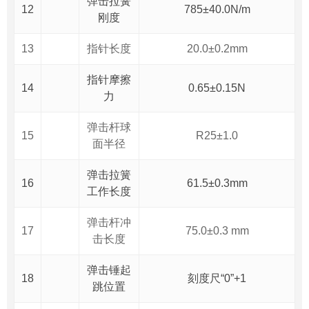
弹击拉簧
12
785±40.0N/m
刚度
13
指针长度
20.0±0.2mm
指针摩擦
14
0.65±0.15N
力
弹击杆球
15
R25±1.0
面半径
弹击拉簧
16
61.5±0.3mm
工作长度
弹击杆冲
17
75.0±0.3 mm
击长度
弹击锤起
18
刻度尺“0”+1
跳位置