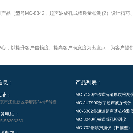
产品（型号MC-8342，超声波成孔成槽质量检测仪）设计精
中心，以提升客户信赖度、提高客户满意度为出发点，为客户提
信息：
产品列表：
地址：
MC-7130位移式沉渣厚度检测
京市江北新区学府路24号5号楼
MC-JUT900数字超声波探伤仪
MC-6362多通道超声基桩检测
服务电话：
MC-8240机械式成孔检测仪
25-58206360
MC-702钢筋扫描仪（扫描型）
联系邮箱：